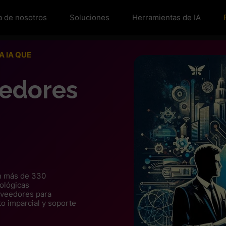
a de nosotros
Soluciones
Herramientas de IA
 IA QUE
eedores
on más de 330
ológicas
oveedores para
to imparcial y soporte